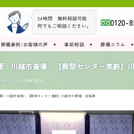
24時間 無料相談可能
0120-8
何でもご相談ください。
葬儀事例/お客様の声
事前相談
葬儀コラム
族葬｜川越市斎場｜【葬祭センター美創】
026年2月2日
2026年7月5日
族葬｜川越市斎場｜【葬祭センター美創】川越市の葬儀・家族葬