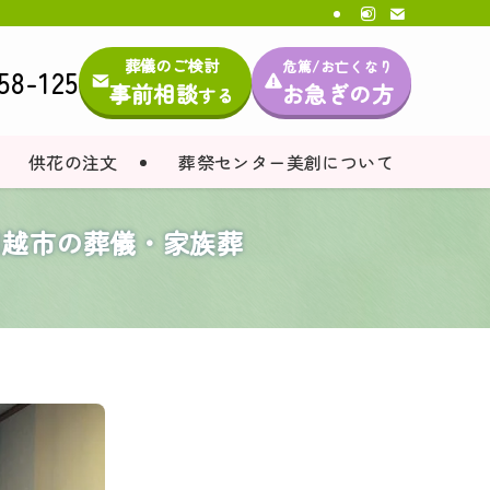
葬儀のご検討
危篤/お亡くなり
58-125
事前相談
お急ぎの方
する
供花の注文
葬祭センター美創について
川越市の葬儀・家族葬