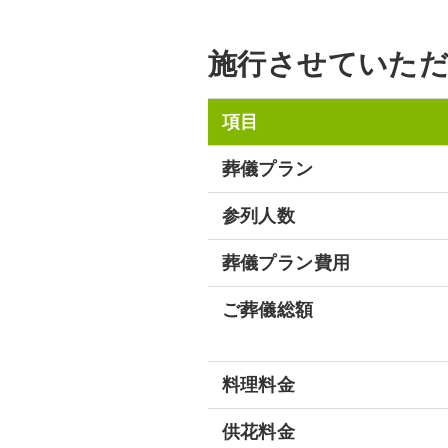
施行させていただ
項目
葬儀プラン
参列人数
葬儀プラン費用
ご葬儀総額
料理料金
供花料金