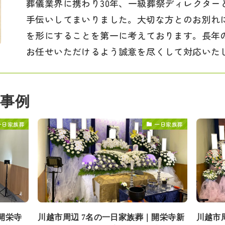
葬儀業界に携わり30年、一級葬祭ディレクター
手伝いしてまいりました。大切な方とのお別れ
を形にすることを第一に考えております。長年
お任せいただけるよう誠意を尽くして対応いた
事例
一日家族葬
一日家族葬
開栄寺
川越市周辺 7名の一日家族葬｜開栄寺新
川越市