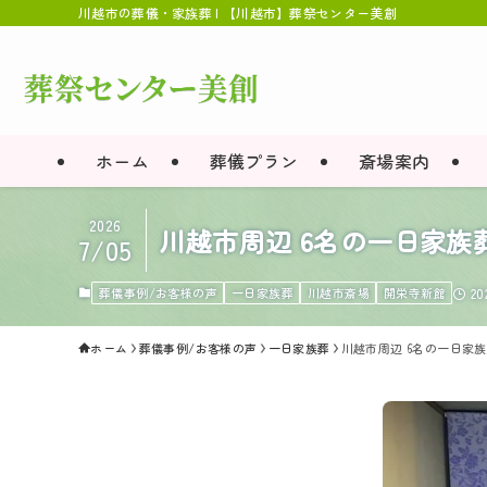
川越市の葬儀・家族葬 | 【川越市】葬祭センター美創
ホーム
葬儀プラン
斎場案内
2026
川越市周辺 6名の一日家
7/05
葬儀事例/お客様の声
一日家族葬
川越市斎場
開栄寺新館
2
ホーム
葬儀事例/お客様の声
一日家族葬
川越市周辺 6名の一日家