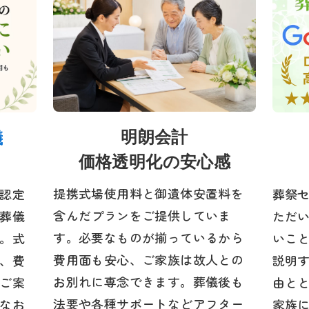
明朗会計
儀
価格透明化の安心感
提携式場使用料と御遺体安置料を
認定
葬祭
含んだプランをご提供していま
葬儀
ただ
す。必要なものが揃っているから
。式
いこ
費用面も安心、ご家族は故人との
、費
説明
お別れに専念できます。葬儀後も
ご案
由と
法要や各種サポートなどアフター
なお
家族