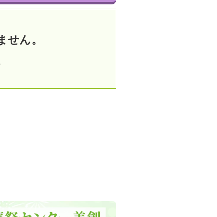
ません。
。