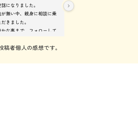
世話になりました。
親族の葬儀でお世話になりま
識が無い中、親身に相談に乗
スタッフさんの教育をしっか
ただきました。
ており、気配りがありました
細かな事まで、フォローして
心残りなく親族をお見送りで
き円滑に式を行う事ができま
た。
は投稿者個人の感想です。
スタッフの皆様、有難うござ
ありがとうございました。
た。