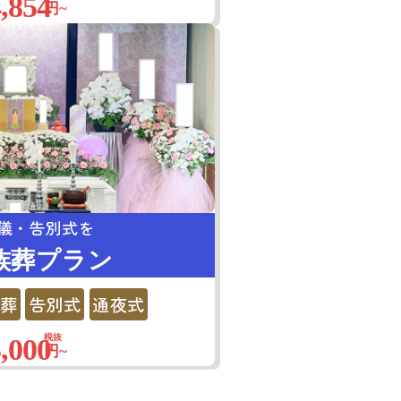
,854
円~
儀・告別式を
族葬プラン
葬
告別式
通夜式
,000
税抜
円~