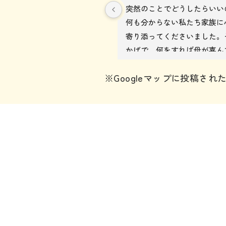
の問い合わせの段階で、色々
突然のことでどうしたらいい
ず質問ばかりの私に丁寧に教
何も分からない私たち家族に
ただけたので安心しました。
寄り添ってくださいました。
タッフの皆さんも話しやす
かげで、何をすれば母が喜ん
陰で希望に沿った葬儀が行え
るかをみんなでしっかり考え
※Googleマップに投稿
。
できましたし、父は妻に、子
母に最期に出来ることを精一
作りに家に来てくれた女性ス
て見送ることができました。
さん、
に細かい相談にも親身になっ
挨拶してくれて触れ合ってく
った事に感謝の気持ちでいっ
た。
す。本当にありがとうござい
壇にいたずらする想定でアド
た。
をくださったので有り難かっ
。