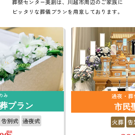
葬祭センター美創は、川越市周辺のご家族に
ピッタリな葬儀プランを用意しております。
のみ
通夜・葬
葬プラン
市民
告別式
通夜式
火葬
告
税抜