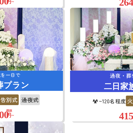
00
264
円~
式を一日で
通夜・葬
葬プラン
二日家
告別式
通夜式
火
~120名程度
00
税抜
415
円~