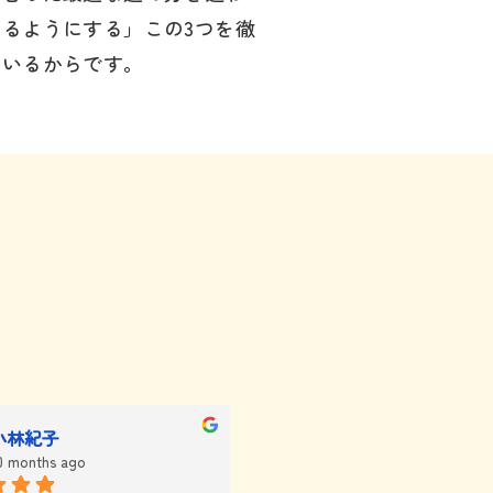
べるようにする」この3つを徹
ているからです。
。
小林紀子
小林優太
0 months ago
10 months ago