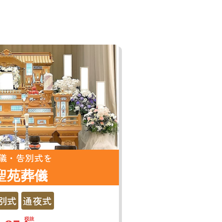
儀・告別式を
聖苑葬儀
別式
通夜式
税抜