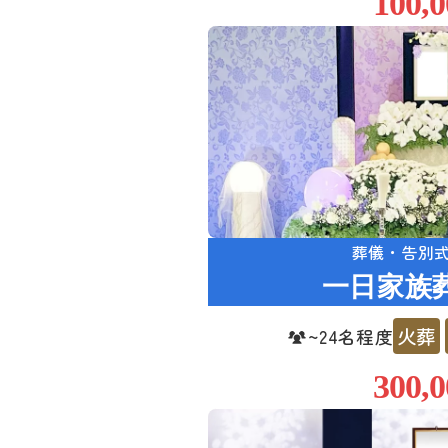
100,0
葬儀・告別
一日家族
火葬
~24名程度
300,0