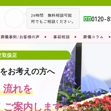
24時間 無料相談可能
0120-8
何でもご相談ください。
葬儀事例/お客様の声
事前相談
葬儀コラム
定取扱店
定取扱店
定取扱店
定取扱店
定取扱店
葬をお考えの方へ
葬をお考えの方へ
葬をお考えの方へ
葬をお考えの方へ
葬をお考えの方へ
・流れを
・流れを
・流れを
・流れを
・流れを
くご案内します
くご案内します
くご案内します
くご案内します
くご案内します