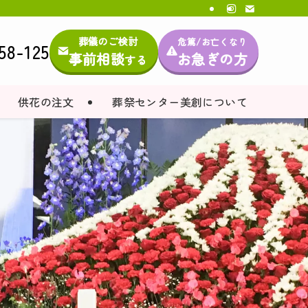
葬儀のご検討
危篤/お亡くなり
58-125
事前相談
お急ぎの方
する
供花の注文
葬祭センター美創について