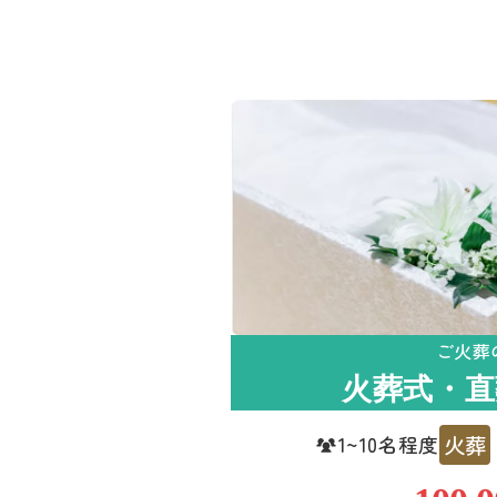
ご火葬
火葬式・直
火葬
1~10名程度