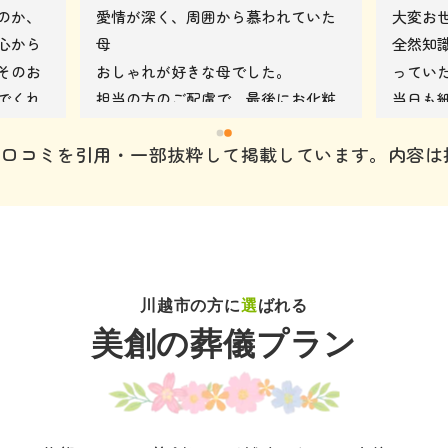
のか、
愛情が深く、周囲から慕われていた
大変お
心から
母
全然知
そのお
おしゃれが好きな母でした。
ってい
でくれ
担当の方のご配慮で、最後にお化粧
当日も
る事も
をしてあげいつも通りのキレイな母
いただ
された口コミを引用・一部抜粋して掲載しています。内容
供達は
のまま送ることができ心残りのない
した。
杯やっ
お別れができました。
いまし
どんな
突然のことでパニックになってまし
て下さ
たが、寄り添ってくれる丁寧さにと
ぱいで
ても救われて自然と私たちも笑顔に
まし
なれました。みんな笑顔で送ること
川越市の方に
選
ばれる
が出来たので母も喜んでると思いま
美創の葬儀プラン
す。本当にありがとうございまし
た！！