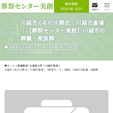
無料相談
0120-85-8125
お問合せ
メニュー
川越市 6名の火葬式｜川越市斎場
2026
｜【葬祭センター美創】川越市の
3/18
葬儀・家族葬
葬儀事例/お客様の声
川越市斎場
直葬・火葬式
2026年2月2日
2026年3月18日
ホーム
葬儀事例/お客様の声
川越市斎場
川越市 6名の火葬式｜川越市斎場｜【葬祭センター美創】川越市の葬儀・家族葬