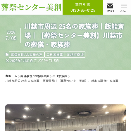
無料相談
0120-85-8125
お問合せ
メニュー
川越市周辺 25名の家族葬｜飯能斎
2026
場｜【葬祭センター美創】川越市
7/05
の葬儀・家族葬
葬儀事例/お客様の声
二日家族葬
川越市斎場
2026年1月31日
2026年7月5日
ホーム
葬儀事例/お客様の声
二日家族葬
川越市周辺 25名の家族葬｜飯能斎場｜【葬祭センター美創】川越市の葬儀・家族葬